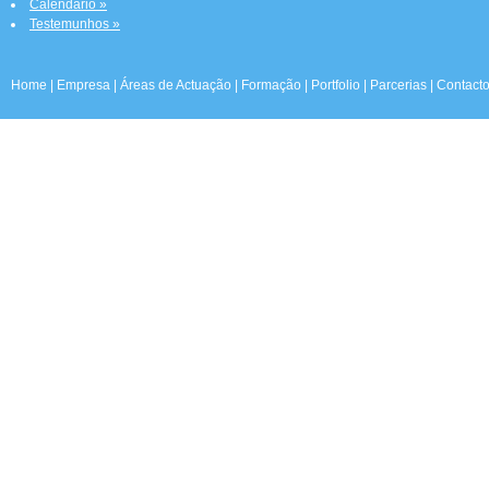
Calendário »
Testemunhos »
Home
|
Empresa
|
Áreas de Actuação
|
Formação
|
Portfolio
|
Parcerias
|
Contact