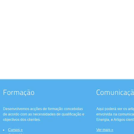
Desenvolvemos acções de formação concebidas
Aqui poderá ver os arti
de acordo com as necessidades de qualificação e
envolvida na comunica
objectivos dos clientes.
Energia, e Artigos cientí
Cursos »
Ver mais »